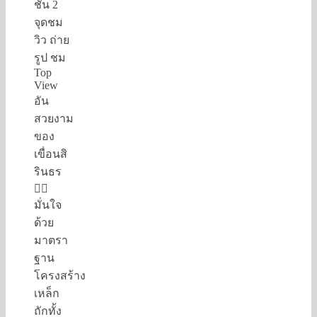
ชั้น 2
จุดชม
วิว ถ่าย
รูป ชม
Top
View
อัน
สวยงาม
ของ
เขื่อนสิ
รินธร
👍🏻
มั่นใจ
ด้วย
มาตรา
ฐาน
โครงสร้าง
เหล็ก
ถักทั้ง