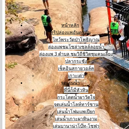
หน้าหลัก
ทริปล่องแพอันดามัน
ไหว้พระวัดป่าโพธิญาณ
ล่องแพชมโซล่าเซลล์ลอยน้ำ
ล่องแพ 3 ตำบล ชมวิถีชิวิตชุมคนเลี้ยง
ปลากระชัง
เช็คอินสกายวอล์ค
เกาะเต่า
จุดเล่นน้ำ
ที่นี่ก็มีหัวหิน
กระโดดน้ำผาวัดใจ
จุดเล่นน้ำโลห์ทาร์ซาน
เล่นน้ำโฟมแพเปียก
เล่นน้ำเกาะผาหินงาม
เล่นบานาน่าโบ๊ท-โซฟา