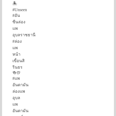
🏝
#Unseen
#อัน
ซีนล่อง
แพ
อุบลราชธานี
#ล่อง
แพ
หน้า
เขื่อนสิ
รินธร
🍻🍺
#แพ
อันดามัน
ล่องแพ
อุบล
แพ
อันดามัน