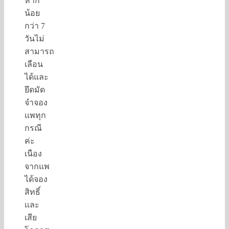
หาก
น้อย
กว่า 7
วันไม่
สามารถ
เลือน
ได้และ
ยึดมัด
จำจอง
เเพทุก
กรณี
ค่ะ
เนือง
จากแพ
ได้จอง
สิทธิ์
เเละ
เสีย