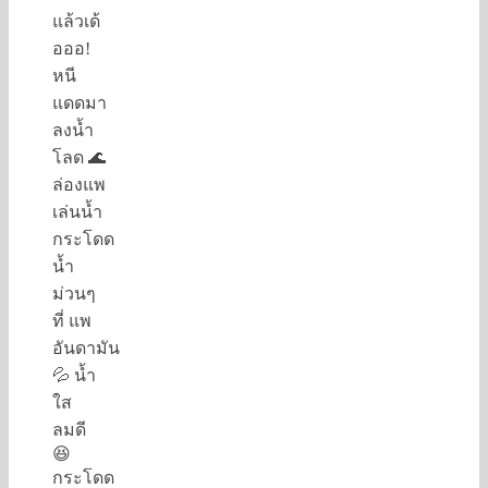
แล้วเด้
อออ!
หนี
แดดมา
ลงน้ำ
โลด 🌊
ล่องแพ
เล่นน้ำ
กระโดด
น้ำ
ม่วนๆ
ที่ แพ
อันดามัน
💦 น้ำ
ใส
ลมดี
😆
กระโดด