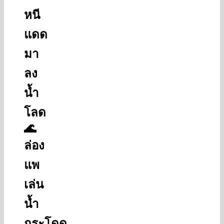
หนี
แดด
มา
ลง
น้ำ
โลด
🌊
ล่อง
แพ
เล่น
น้ำ
กระโดด