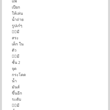
แพ
เปียก
ให้เล่น
น้ำถ่าย
รูปเก๋ๆ
👍🏻มี
สระ
เด็ก ใน
ตัว
👍🏻มี
ชั้น 2
จุด
กระโดด
น้ำ
มันส์
ขึ้นอีก
ระดับ
👍🏻มี