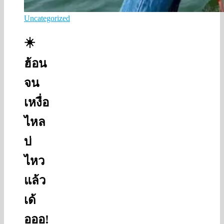
Uncategorized
☀️
ฮ้อน
จน
เหงื่อ
ไหล
บ่
ไหว
แล้ว
เด้
อออ!