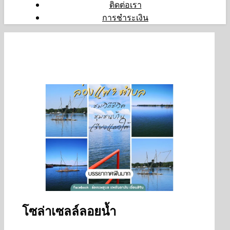
ติดต่อเรา
การชำระเงิน
โซล่าเซลล์ลอยน้ำ