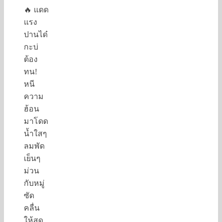
🔥 แดด
แรง
ปานได๋
กะบ่
ต้อง
ทน!
หนี
ความ
ฮ้อน
มาโดด
น้ำใสๆ
ลมพัด
เย็นๆ
ม่วน
กับหมู่
ซัด
คลื่น
ให้สุด