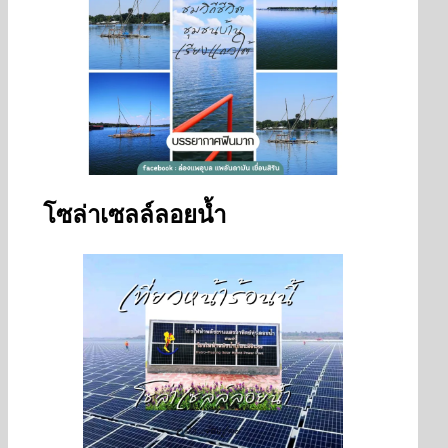
โซล่าเซลล์ลอยน้ำ