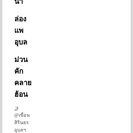
น้ำ
ล่อง
แพ
อุบล
ม่วน
คัก
คลาย
ฮ้อน
🤳
@เขื่อน
สิรินธร
อุบลฯ