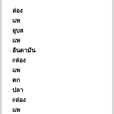
ล่อง
แพ
อุบล
แพ
อันดามัน
#ล่อง
แพ
ตก
ปลา
#ล่อง
แพ