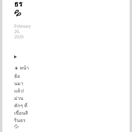
ธร
💦
February
26,
2026
☀️ หน้า
ฮ้อ
นมา
แล้ว!
ม่วน
คักๆ ที่
เขื่อนสิ
รินธร
💦