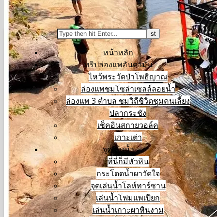
หน้าหลัก
ทริปล่องแพอันดามัน
ไหว้พระวัดป่าโพธิญาณ
ล่องแพชมโซล่าเซลล์ลอยน้ำ
ล่องแพ 3 ตำบล ชมวิถีชิวิตชุมคนเลี้ยง
ปลากระชัง
เช็คอินสกายวอล์ค
เกาะเต่า
จุดเล่นน้ำ
ที่นี่ก็มีหัวหิน
กระโดดน้ำผาวัดใจ
จุดเล่นน้ำโลห์ทาร์ซาน
เล่นน้ำโฟมแพเปียก
เล่นน้ำเกาะผาหินงาม