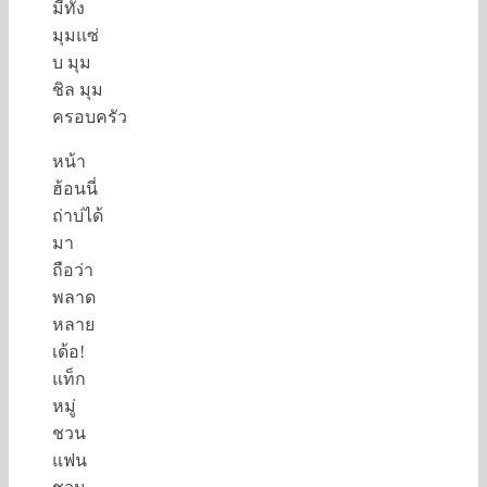
มีทั้ง
มุมแซ่
บ มุม
ชิล มุม
ครอบครัว
หน้า
ฮ้อนนี่
ถ่าบ่ได้
มา
ถือว่า
พลาด
หลาย
เด้อ!
แท็ก
หมู่
ชวน
แฟน