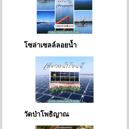
โซล่าเซลล์ลอยน้ำ
วัดป่าโพธิญาณ