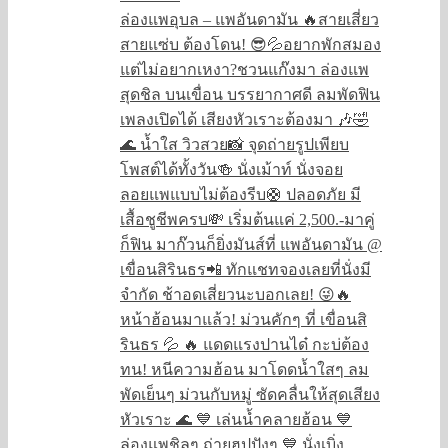
ล่องแพอุบล – แพอันดามัน 🔥สายเสี่ยว
สายแซ่บ ต้องโดน! 😎💦อยากพักสมอง
แต่ไม่อยากเหงา?ชวนแก๊งมา ล่องแพ
สุดชิล บนเขื่อน บรรยากาศดี ลมพัดฟิน
เพลงเปิดได้ เสียงหัวเราะต้องมา 🎶🤣
🌊 น้ำใส วิวสวย📸 จุดถ่ายรูปเพียบ
โพสต์ได้ทั้งวัน🍻 นั่งเม้าท์ นั่งจอย
ลอยแพแบบไม่ต้องรีบ🛟 ปลอดภัย มี
เสื้อชูชีพครบ💸 เริ่มต้นแค่ 2,500.-มาคู่
ก็ฟิน มาก๊วนก็ยิ่งมันส์ที่ แพอันดามัน @
เขื่อนสิรินธร📲 ทักแชทจองเลยที่นั่งมี
จำกัด ช้าอดเสี่ยวนะบอกเลย! 😜🔥
หน้าฮ้อนมาแล้ว! ม่วนคักๆ ที่ เขื่อนสิ
รินธร 💦 🔥 แดดแรงปานได๋ กะบ่ต้อง
ทน! หนีความฮ้อน มาโดดน้ำใสๆ ลม
พัดเย็นๆ ม่วนกับหมู่ ซัดคลื่นให้สุดเสียง
หัวเราะ 🌊 💙 เล่นน้ำคลายฮ้อน 💙
ล่องแพชิลๆ ถ่ายฮูปปังๆ 💙 นั่งเบิ่ง