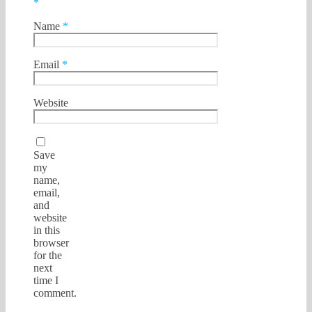
*
Name
*
Email
*
Website
Save
my
name,
email,
and
website
in this
browser
for the
next
time I
comment.