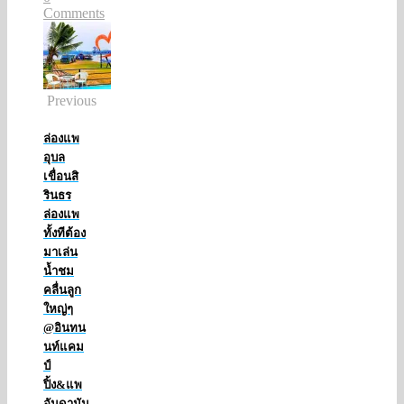
Comments
Previous
ล่องแพ
อุบล
เขื่อนสิ
รินธร
ล่องแพ
ทั้งทีต้อง
มาเล่น
น้ำชม
คลื่นลูก
ใหญ่ๆ
@อินทน
นท์แคม
ป์
ปิ้ง&แพ
อันดามัน