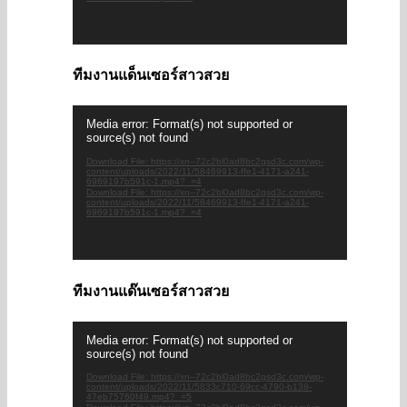
ทีมงานแด็นเซอร์สาวสวย
Video
Media error: Format(s) not supported or
Player
source(s) not found
Download File: https://xn--72c2bl0ad8bc2gsd3c.com/wp-
content/uploads/2022/11/58469913-ffe1-4171-a241-
6969197b591c-1.mp4?_=4
Download File: https://xn--72c2bl0ad8bc2gsd3c.com/wp-
content/uploads/2022/11/58469913-ffe1-4171-a241-
6969197b591c-1.mp4?_=4
ทีมงานแด๊นเซอร์สาวสวย
Video
Media error: Format(s) not supported or
Player
source(s) not found
Download File: https://xn--72c2bl0ad8bc2gsd3c.com/wp-
content/uploads/2022/11/5833c710-69cc-4790-b138-
47eb75760f49.mp4?_=5