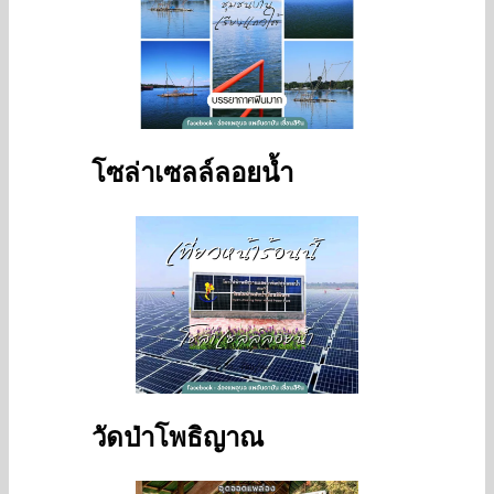
โซล่าเซลล์ลอยน้ำ
วัดป่าโพธิญาณ