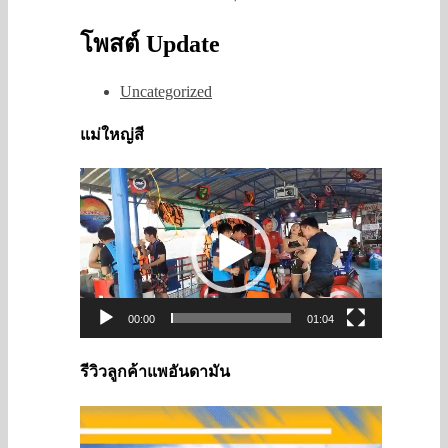
โพสต์ Update
Uncategorized
แม่ใหญ่สี
Video
Player
00:00
01:04
รีวิวลูกค้าแพอันดามัน
Video
Player