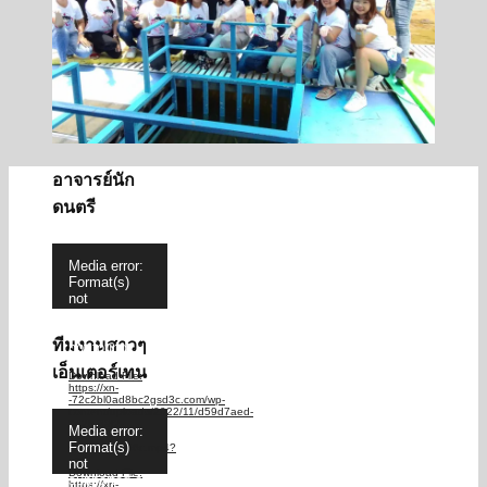
อาจารย์นัก
ดนตรี
Video
Media error:
Player
Format(s)
not
supported or
source(s)
ทีมงานสาวๆ
not found
เอ็นเตอร์เทน
Download File:
https://xn-
-72c2bl0ad8bc2gsd3c.com/wp-
content/uploads/2022/11/d59d7aed-
Video
042b-49f2-
Media error:
Player
9ab8-
Format(s)
ac67b216a66c.mp4?
_=6
not
Download File:
supported or
https://xn-