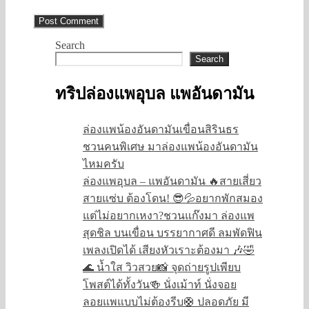
Search
Search
ทริปล่องแพอุบล แพอันดามัน
ล่องแพน้องอันดามันเขื่อนสิรินธร
ชวนคนพิเศษ มาล่องแพน้องอันดามัน
ไหมครับ
ล่องแพอุบล – แพอันดามัน 🔥สายเสี่ยว
สายแซ่บ ต้องโดน! 😎💦อยากพักสมอง
แต่ไม่อยากเหงา?ชวนแก๊งมา ล่องแพ
สุดชิล บนเขื่อน บรรยากาศดี ลมพัดฟิน
เพลงเปิดได้ เสียงหัวเราะต้องมา 🎶🤣
🌊 น้ำใส วิวสวย📸 จุดถ่ายรูปเพียบ
โพสต์ได้ทั้งวัน🍻 นั่งเม้าท์ นั่งจอย
ลอยแพแบบไม่ต้องรีบ🛟 ปลอดภัย มี