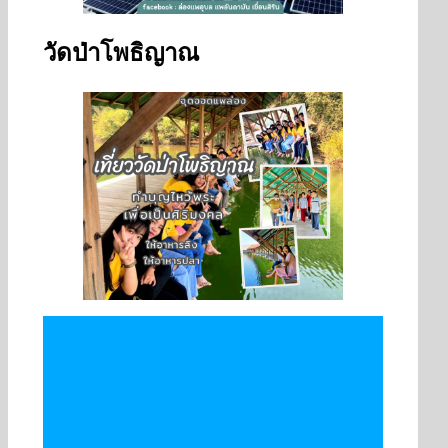
วัดป่าโพธิญาณ