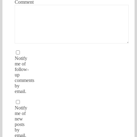
Comment
Notify
me of
follow-
up
comments
by
email.
Notify
me of
new
posts
by
email.