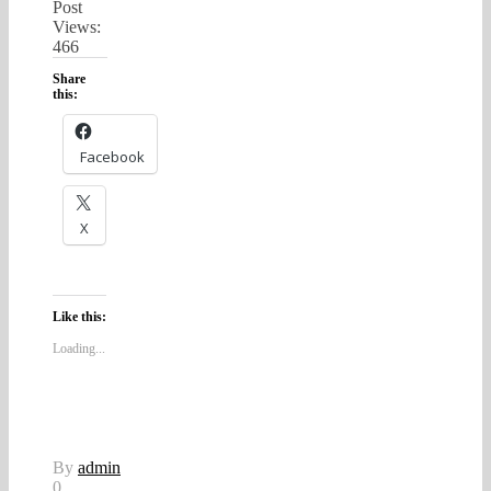
Post
Views:
466
Share
this:
Facebook
X
Like this:
Loading...
By
admin
0