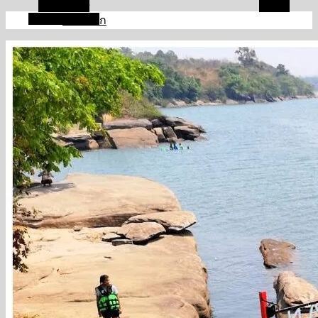
Alt Sidebar
Search
หน้าหลัก
Random Article