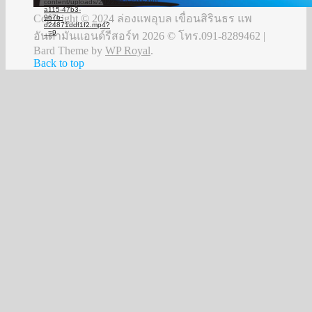
content/uploads/2022/11/fd31b489-
a115-47b3-
Copyright © 2024 ล่องแพอุบล เขื่อนสิรินธร แพ
967b-
d24871ddf1f2.mp4?
_=9
อันดามันแอนด์รีสอร์ท 2026 © โทร.091-8289462 |
Bard Theme by
WP Royal
.
Back to top