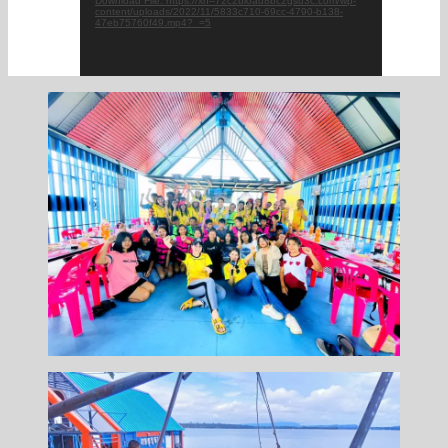
Download File: https://xn--72c2bl0ad8bc2gsd3c.com/wp-
content/uploads/2022/11/5833c710-69cc-4790-b138-
47eb75760f49.mp4?_=5