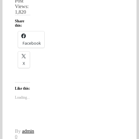
Post
Views:
1,820
Share
this:
Facebook
X
Like this:
Loading...
By
admin
0