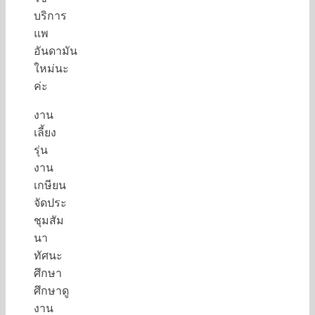
บริการ
แพ
อันดามัน
ใหม่นะ
ค่ะ
งาน
เลี้ยง
รุ่น
งาน
เกษียน
จัดประ
ชุมสัม
นา
ทัศนะ
ศึกษา
ศึกษาดู
งาน