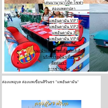
เล่นบานาน่าโบ๊ท-โซฟา
ล่องแพตกปลา
เรทราคาแพอันดามัน
แพอันดามัน VIP1
แพอันดามัน VIP2
แพอันดามัน 3
แพอันดามัน VIP4
รีสอร์ทที่พัก
แนะนำแหล่งท่องเที่ยวไกล้เคียง
บริการรถตู้นำเที่ยว
ติดต่อเรา
การชำระเงิน
ล่องแพอุบล ล่องแพเขื่อนสิรินธร "แพอันดามัน"