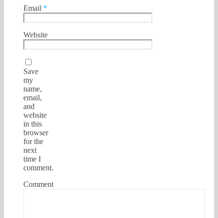
Email
*
Website
Save
my
name,
email,
and
website
in this
browser
for the
next
time I
comment.
Comment