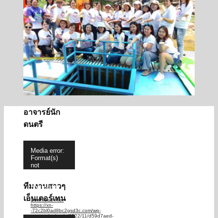
อาจารย์นัก
ดนตรี
Video
Media error:
Player
Format(s)
not
supported or
source(s)
ทีมงานสาวๆ
not found
เอ็นเตอร์เทน
Download File:
https://xn-
-72c2bl0ad8bc2gsd3c.com/wp-
content/uploads/2022/11/d59d7aed-