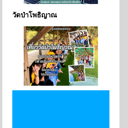
วัดป่าโพธิญาณ