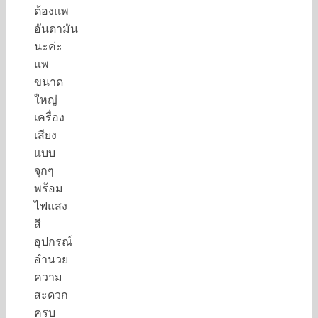
ต้องแพ
อันดามัน
นะค่ะ
แพ
ขนาด
ใหญ่
เครื่อง
เสียง
แบบ
จุกๆ
พร้อม
ไฟแสง
สี
อุปกรณ์
อำนวย
ความ
สะดวก
ครบ