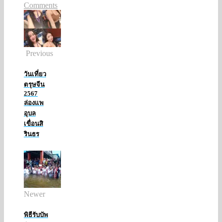
Comments
Previous
วันเที่ยว
ตรุษจีน
2567
ล่องแพ
อุบล
เขื่อนสิ
รินธร
Newer
พิธีรับบัพ