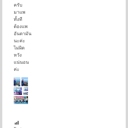
ครับ
มาแพ
ทั้งที
ต้องแพ
อันดามัน
นะค่ะ
ไม่ผิด
หวัง
แน่นอน
ค่ะ