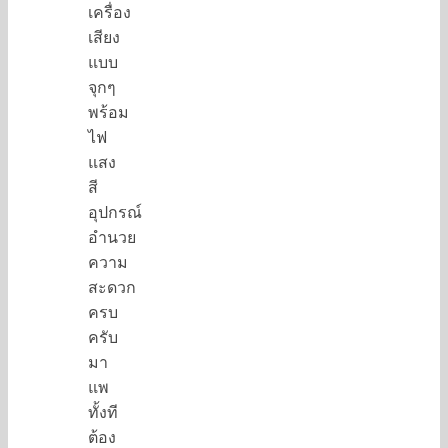
เครื่อง
เสียง
แบบ
จุกๆ
พร้อม
ไฟ
แสง
สี
อุปกรณ์
อำนวย
ความ
สะดวก
ครบ
ครับ
มา
แพ
ทั้งที
ต้อง