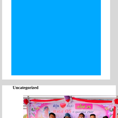
Uncategorized