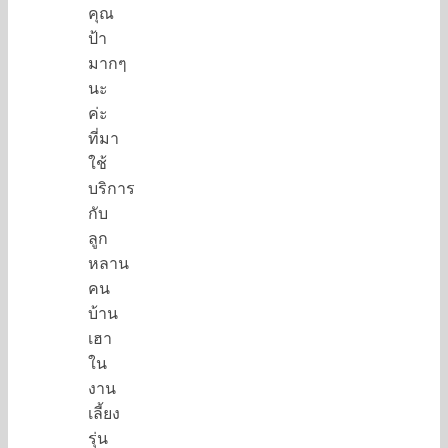
คุณ
ป้า
มากๆ
นะ
ค่ะ
ที่มา
ใช้
บริการ
กับ
ลูก
หลาน
คน
บ้าน
เฮา
ใน
งาน
เลี้ยง
รุ่น