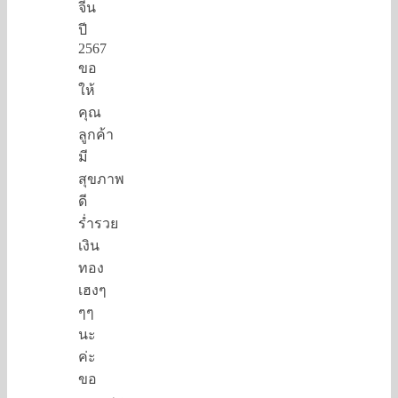
จีน
ปี
2567
ขอ
ให้
คุณ
ลูกค้า
มี
สุขภาพ
ดี
ร่ำรวย
เงิน
ทอง
เฮงๆ
ๆๆ
นะ
ค่ะ
ขอ