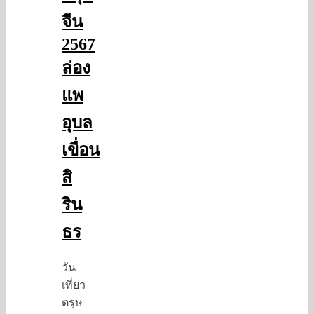
จีน
2567
ล่อง
แพ
อุบล
เขื่อน
สิ
ริน
ธร
วัน
เที่ยว
ตรุษ