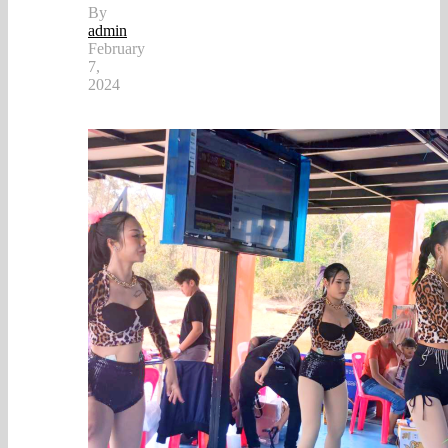
By
admin
February
7,
2024