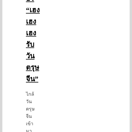
“เฮง
เฮง
เฮง
รับ
วัน
ตรุษ
จีน”
ไกล้
วัน
ตรุษ
จีน
เข้า
มา