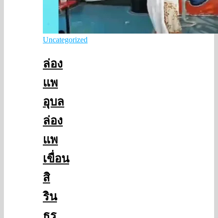
Uncategorized
ล่อง
แพ
อุบล
ล่อง
แพ
เขื่อน
สิ
ริน
ธร