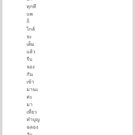
ทุกที
แพ
ก็
ไกล้
จะ
เต็ม
แล้ว
รีบ
จอง
กัน
เข้า
มานะ
ค่ะ
มา
เที่ยว
ทำบุญ
ฉลอง
วัน