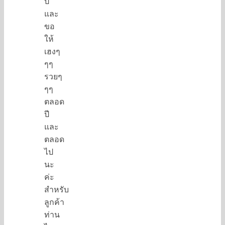
ปี
และ
ขอ
ให้
เฮงๆ
ๆๆ
รวยๆ
ๆๆ
ตลอด
ปี
และ
ตลอด
ไป
นะ
ค่ะ
สำหรับ
ลูกค้า
ท่าน