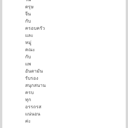
ตรุษ
จีน
กับ
ครอบครัว
และ
หมู่
คณะ
กับ
แพ
อันดามัน
รับรอง
สนุกสนาน
ครบ
ทุก
อรรถรส
แน่นอน
ค่ะ