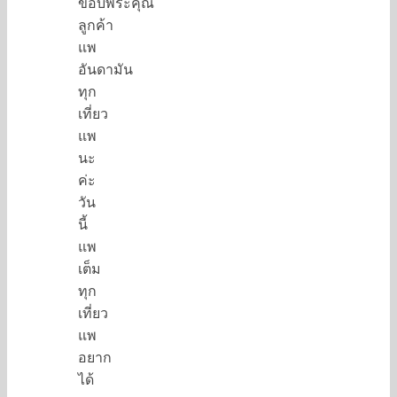
ขอบพระคุณ
ลูกค้า
แพ
อันดามัน
ทุก
เที่ยว
แพ
นะ
ค่ะ
วัน
นี้
แพ
เต็ม
ทุก
เที่ยว
แพ
อยาก
ได้