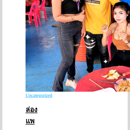
Uncategorized
ล่อง
แพ