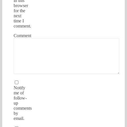
in this
browser
for the
next
time I
comment.
Comment
Notify
me of
follow-
up
comments
by
email.