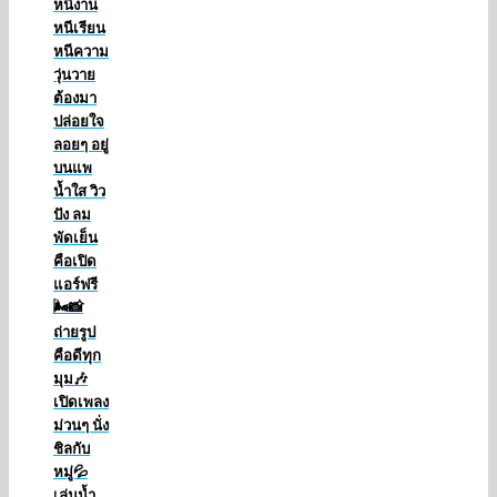
หนีงาน
หนีเรียน
หนีความ
วุ่นวาย
ต้องมา
ปล่อยใจ
ลอยๆ อยู่
บนแพ
น้ำใส วิว
ปัง ลม
พัดเย็น
คือเปิด
แอร์ฟรี
🌬️📸
ถ่ายรูป
คือดีทุก
มุม🎶
เปิดเพลง
ม่วนๆ นั่ง
ชิลกับ
หมู่💦
เล่นน้ำ