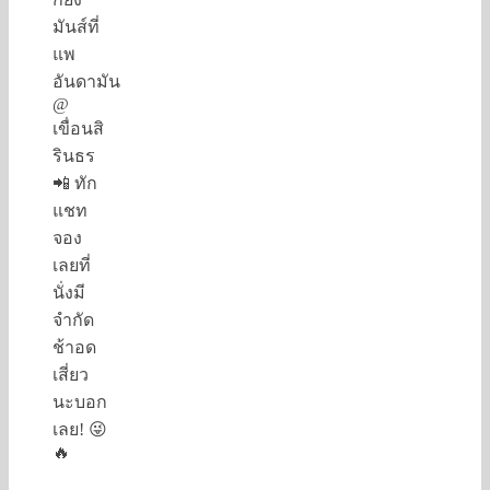
มันส์ที่
แพ
อันดามัน
@
เขื่อนสิ
รินธร
📲 ทัก
แชท
จอง
เลยที่
นั่งมี
จำกัด
ช้าอด
เสี่ยว
นะบอก
เลย! 😜
🔥