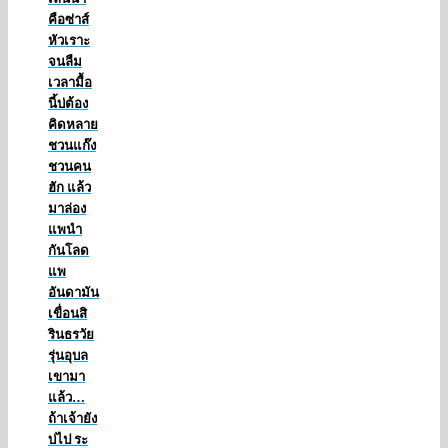
คือซ่าส์
หัวเราะ
จนลืม
เวลามื้อ
นี้บ่ต้อง
คิดหลาย
ชวนแก๊ง
ชวนคน
ฮัก แล้ว
มาล่อง
แพนำ
กันโลด
แพ
อันดามัน
เขื่อนสิ
รินธรวัย
รุ่นอุบล
เขามา
แล้ว…
ถ้าเจ้ายัง
บ่ไป ระ