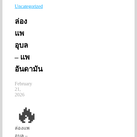
Uncategorized
ล่อง
แพ
อุบล
– แพ
อันดามัน
February
21,
2026
🔥
ล่องแพ
อุบล –