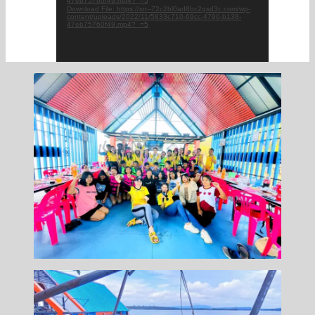
47eb75760f49.mp4?_=5
Download File: https://xn--72c2bl0ad8bc2gsd3c.com/wp-
content/uploads/2022/11/5833c710-69cc-4790-b138-
47eb75760f49.mp4?_=5