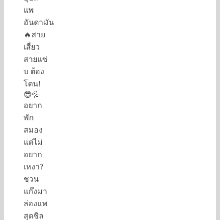
แพ
อันดามัน
🔥สาย
เสี่ยว
สายแซ่
บ ต้อง
โดน!
😎💦
อยาก
พัก
สมอง
แต่ไม่
อยาก
เหงา?
ชวน
แก๊งมา
ล่องแพ
สุดชิล