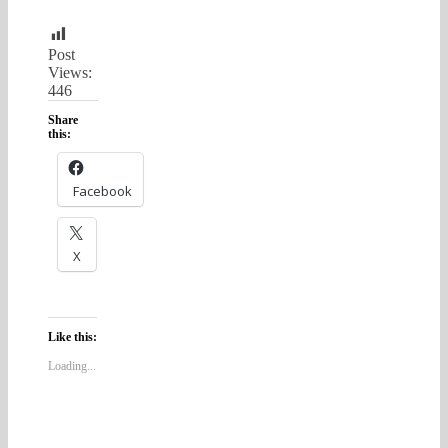
Post
Views:
446
Share
this:
Facebook
X
Like this:
Loading...