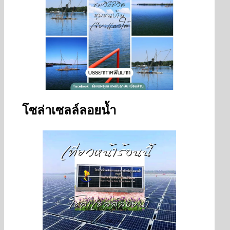
โซล่าเซลล์ลอยน้ำ