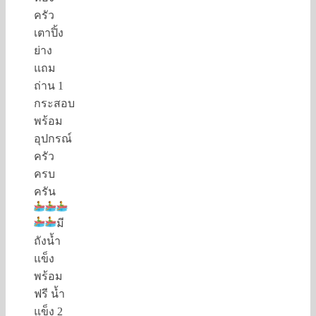
ครัว
เตาปิ้ง
ย่าง
แถม
ถ่าน 1
กระสอบ
พร้อม
อุปกรณ์
ครัว
ครบ
ครัน
มี
ถังน้ำ
แข็ง
พร้อม
ฟรี น้ำ
แข็ง 2