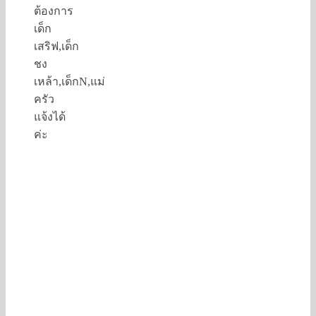
ต้องการ
เด็ก
เสริฟ,เด็ก
ชง
เหล้า,เด็กN,แม่
ครัว
แจ้งได้
ค่ะ