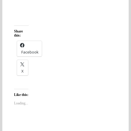
Share
this:
Facebook
X
Like this:
Loading...