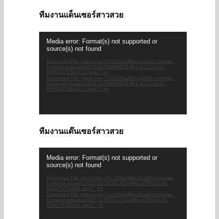
ทีมงานแด็นเซอร์สาวสวย
Video
Media error: Format(s) not supported or
Player
source(s) not found
Download File: https://xn--72c2bl0ad8bc2gsd3c.com/wp-
content/uploads/2022/11/58469913-ffe1-4171-a241-
6969197b591c-1.mp4?_=4
Download File: https://xn--72c2bl0ad8bc2gsd3c.com/wp-
content/uploads/2022/11/58469913-ffe1-4171-a241-
6969197b591c-1.mp4?_=4
ทีมงานแด๊นเซอร์สาวสวย
Video
Media error: Format(s) not supported or
Player
source(s) not found
Download File: https://xn--72c2bl0ad8bc2gsd3c.com/wp-
content/uploads/2022/11/5833c710-69cc-4790-b138-
47eb75760f49.mp4?_=5
Download File: https://xn--72c2bl0ad8bc2gsd3c.com/wp-
content/uploads/2022/11/5833c710-69cc-4790-b138-
47eb75760f49.mp4?_=5