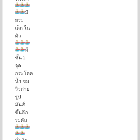
มี
สระ
เด็ก ใน
ตัว
มี
ชั้น 2
จุด
กระโดด
น้ำ ชม
วิวถ่าย
รูป
มันส์
ขึ้นอีก
ระดับ