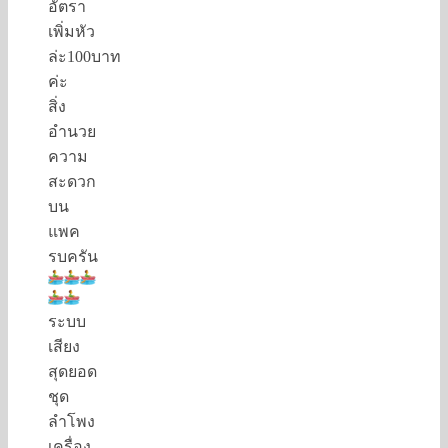
อัตรา
เพิ่มหัว
ล่ะ100บาท
ค่ะ
สิ่ง
อำนวย
ความ
สะดวก
บน
แพค
รบครัน
ระบบ
เสียง
สุดยอด
ชุด
ลำโพง
เครื่อง