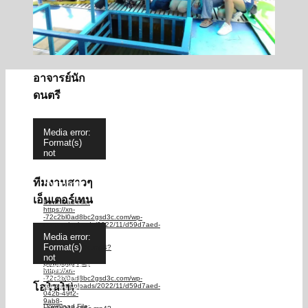
อาจารย์นัก
ดนตรี
Video
Media error:
Player
Format(s)
not
supported or
source(s)
ทีมงานสาวๆ
not found
เอ็นเตอร์เทน
Download File:
https://xn-
-72c2bl0ad8bc2gsd3c.com/wp-
content/uploads/2022/11/d59d7aed-
Video
042b-49f2-
Media error:
Player
9ab8-
Format(s)
ac67b216a66c.mp4?
_=6
not
Download File:
supported or
https://xn-
source(s)
-72c2bl0ad8bc2gsd3c.com/wp-
โอโนโน่
content/uploads/2022/11/d59d7aed-
not found
042b-49f2-
9ab8-
Download File: