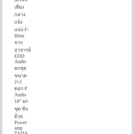
เสียง
กลาง
แจ้ง
แบบ F-
Horn
จาก
อาจารย์
EDD
Audio
ยกชุด
ขนาด
2×2
ดอก P
Audio
18″ ยก
ชุด ขับ
ด้วย
Power
amp
TADA