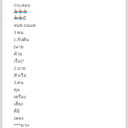
กระสอบ
มี
จนท.บนเเพ
3 คน
1.กัปตัน
(นาย
ท้าย
เรือ)?
2.นาย
หัวเรือ
3.คน
คุม
เครือง
เสียง
คีย์
เพลง
***หาก