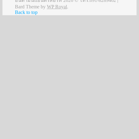
อันดามันแอนด์รีสอร์ท 2026 © โทร.091-8289462 |
Bard Theme by
WP Royal
.
Back to top