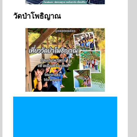
วัดป่าโพธิญาณ