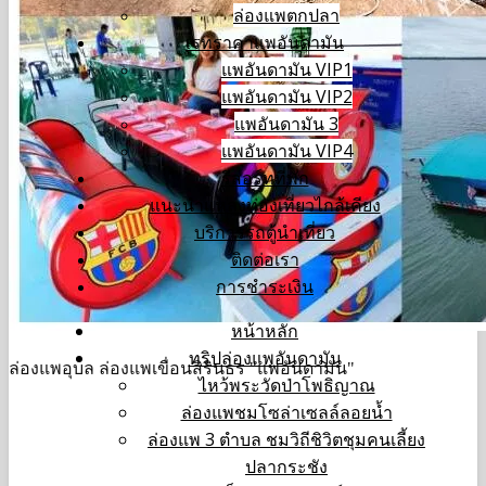
ล่องแพตกปลา
เรทราคาแพอันดามัน
แพอันดามัน VIP1
แพอันดามัน VIP2
แพอันดามัน 3
แพอันดามัน VIP4
รีสอร์ทที่พัก
แนะนำแหล่งท่องเที่ยวไกล้เคียง
บริการรถตู้นำเที่ยว
ติดต่อเรา
การชำระเงิน
หน้าหลัก
ทริปล่องแพอันดามัน
ล่องแพอุบล ล่องแพเขื่อนสิรินธร "แพอันดามัน"
ไหว้พระวัดป่าโพธิญาณ
ล่องแพชมโซล่าเซลล์ลอยน้ำ
ล่องแพ 3 ตำบล ชมวิถีชิวิตชุมคนเลี้ยง
ปลากระชัง