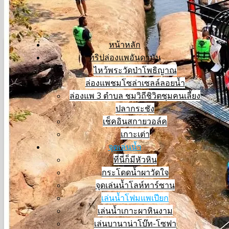
หน้าหลัก
ทริปล่องแพอันดามัน
ไหว้พระวัดป่าโพธิญาณ
ล่องแพชมโซล่าเซลล์ลอยน้ำ
ล่องแพ 3 ตำบล ชมวิถีชิวิตชุมคนเลี้ยง
ปลากระชัง
เช็คอินสกายวอล์ค
เกาะเต่า
จุดเล่นน้ำ
ที่นี่ก็มีหัวหิน
กระโดดน้ำผาวัดใจ
จุดเล่นน้ำโลห์ทาร์ซาน
เล่นน้ำโฟมแพเปียก
เล่นน้ำเกาะผาหินงาม
เล่นบานาน่าโบ๊ท-โซฟา