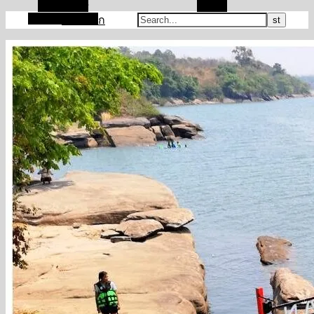
Alt Sidebar
Search
หน้าหลัก
Random Article