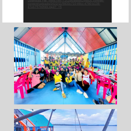
Download File: https://xn--72c2bl0ad8bc2gsd3c.com/wp-
content/uploads/2022/11/5833c710-69cc-4790-b138-
47eb75760f49.mp4?_=5