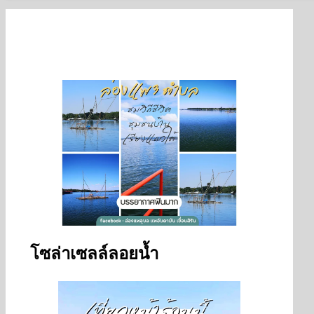
โซล่าเซลล์ลอยน้ำ