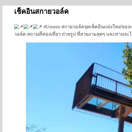
เช็คอินสกายวอล์ค
#Unseen สกายวอล์คจุดเช็คอินแห่งใหม่ของเ
วอล์ค สถานที่ท่องเที่ยว ถ่ายรูป ที่สวยงามสุดๆ และท่านจ