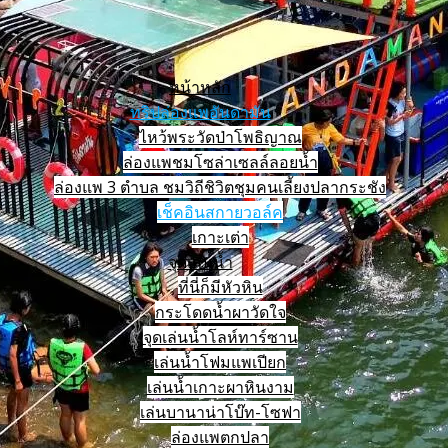
หน้าหลัก
ทริปล่องแพอันดามัน
ไหว้พระวัดป่าโพธิญาณ
ล่องแพชมโซล่าเซลล์ลอยน้ำ
ล่องแพ 3 ตำบล ชมวิถีชิวิตชุมคนเลี้ยงปลากระชัง
เช็คอินสกายวอล์ค
เกาะเต่า
จุดเล่นน้ำ
ที่นี่ก็มีหัวหิน
กระโดดน้ำผาวัดใจ
จุดเล่นน้ำโลห์ทาร์ซาน
เล่นน้ำโฟมแพเปียก
เล่นน้ำเกาะผาหินงาม
เล่นบานาน่าโบ๊ท-โซฟา
ล่องแพตกปลา