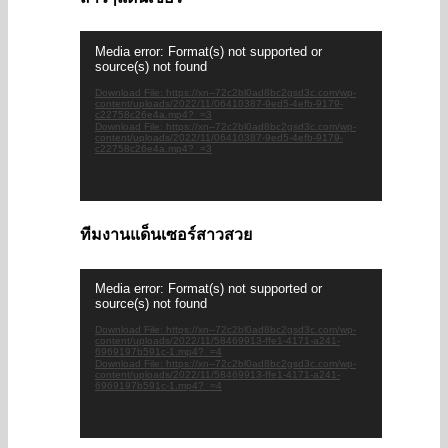
Video
Media error: Format(s) not supported or
Player
source(s) not found
Download File: https://xn--72c2bl0ad8bc2gsd3c.com/wp-
content/uploads/2022/11/06410387-9ed5-4efb-9179-
c22758c26e4a.mp4?_=3
Download File: https://xn--72c2bl0ad8bc2gsd3c.com/wp-
content/uploads/2022/11/06410387-9ed5-4efb-9179-
c22758c26e4a.mp4?_=3
ทีมงานแด็นเซอร์สาวสวย
Video
Media error: Format(s) not supported or
Player
source(s) not found
Download File: https://xn--72c2bl0ad8bc2gsd3c.com/wp-
content/uploads/2022/11/58469913-ffe1-4171-a241-
6969197b591c-1.mp4?_=4
Download File: https://xn--72c2bl0ad8bc2gsd3c.com/wp-
content/uploads/2022/11/58469913-ffe1-4171-a241-
6969197b591c-1.mp4?_=4