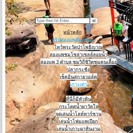
หน้าหลัก
ทริปล่องแพอันดามัน
ไหว้พระวัดป่าโพธิญาณ
ล่องแพชมโซล่าเซลล์ลอยน้ำ
ล่องแพ 3 ตำบล ชมวิถีชิวิตชุมคนเลี้ยง
ปลากระชัง
เช็คอินสกายวอล์ค
เกาะเต่า
จุดเล่นน้ำ
ที่นี่ก็มีหัวหิน
กระโดดน้ำผาวัดใจ
จุดเล่นน้ำโลห์ทาร์ซาน
เล่นน้ำโฟมแพเปียก
เล่นน้ำเกาะผาหินงาม