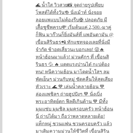
🌊 น้ำใส วิวสวย📸 จุดถ่ายรูปเพียบ
โพสต์ได้ทั้งวัน🍻 นั่งเม้าท์ นั่งจอย
ลอยแพแบบไม่ต้องรีบ🛟 ปลอดภัย มี
เสื้อชูชีพครบ💸 เริ่มต้นแค่ 2,500.-มาคู่
ก็ฟิน มาก๊วนก็ยิ่งมันส์ที่ แพอันดามัน @
เขื่อนสิรินธร📲 ทักแชทจองเลยที่นั่งมี
จำกัด ช้าอดเสี่ยวนะบอกเลย! 😜🔥
หน้าฮ้อนมาแล้ว! ม่วนคักๆ ที่ เขื่อนสิ
รินธร 💦 🔥 แดดแรงปานได๋ กะบ่ต้อง
ทน! หนีความฮ้อน มาโดดน้ำใสๆ ลม
พัดเย็นๆ ม่วนกับหมู่ ซัดคลื่นให้สุดเสียง
หัวเราะ 🌊 💙 เล่นน้ำคลายฮ้อน 💙
ล่องแพชิลๆ ถ่ายฮูปปังๆ 💙 นั่งเบิ่ง
พระอาทิตย์ตก ฟีลดีเกินต้าน 💙 มีทั้ง
มุมแซ่บ มุมชิล มุมครอบครัว หน้าฮ้อน
นี่ ถ่าบ่ได้มา ถือว่าพลาดหลายเด้อ!
แท็กหมู่ ชวนแฟน ชวนครอบครัว แล้ว
มาเติมความม่วนให้ชีวิตที่ เขื่อนสิริน