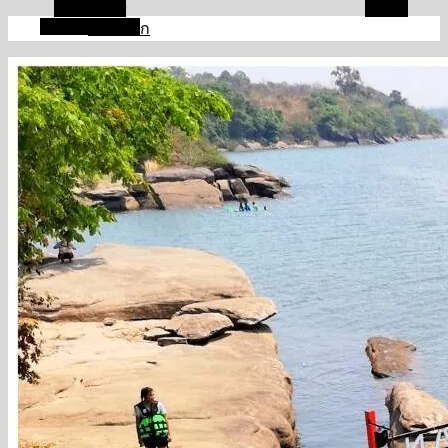
Alt Sidebar
Search
หน้าหลัก
Random Article