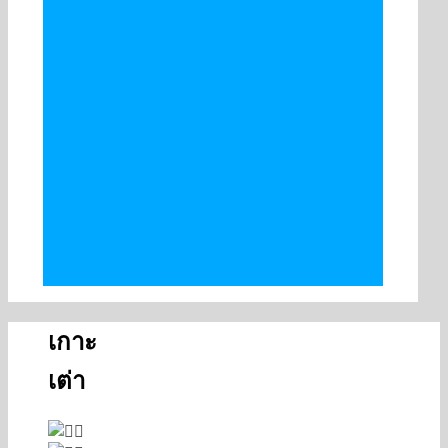
เกาะ
เต่า