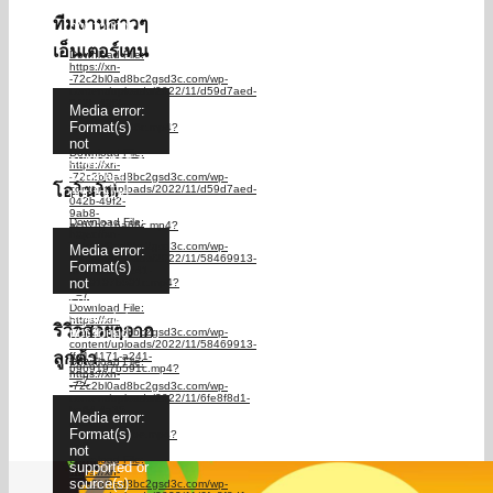
source(s)
ทีมงานสาวๆ
not found
เอ็นเตอร์เทน
Download File:
https://xn-
-72c2bl0ad8bc2gsd3c.com/wp-
content/uploads/2022/11/d59d7aed-
Video
042b-49f2-
Media error:
Player
9ab8-
Format(s)
ac67b216a66c.mp4?
_=6
not
Download File:
supported or
https://xn-
source(s)
-72c2bl0ad8bc2gsd3c.com/wp-
โอโนโน่
content/uploads/2022/11/d59d7aed-
not found
042b-49f2-
9ab8-
Download File:
ac67b216a66c.mp4?
Video
https://xn-
_=6
-72c2bl0ad8bc2gsd3c.com/wp-
Media error:
Player
content/uploads/2022/11/58469913-
Format(s)
ffe1-4171-a241-
not
6969197b591c.mp4?
_=7
supported or
Download File:
source(s)
https://xn-
ริวิวสวยๆจาก
not found
-72c2bl0ad8bc2gsd3c.com/wp-
content/uploads/2022/11/58469913-
ลูกค้า
ffe1-4171-a241-
Download File:
6969197b591c.mp4?
https://xn-
_=7
-72c2bl0ad8bc2gsd3c.com/wp-
content/uploads/2022/11/6fe8f8d1-
Video
ba64-4a35-
Media error:
Player
b2be-
Format(s)
1085af3027be.mp4?
_=8
not
Download File:
supported or
https://xn-
source(s)
-72c2bl0ad8bc2gsd3c.com/wp-