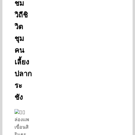
ชม
วิถีชิ
วิต
ชุม
คน
เลี้ยง
ปลาก
ระ
ชัง
ล่องแพ
เขื่อนสิ
รินธร