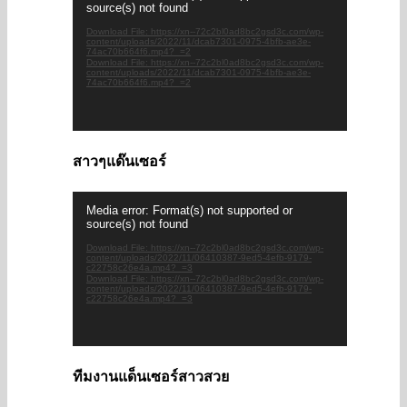
source(s) not found
Download File: https://xn--72c2bl0ad8bc2gsd3c.com/wp-
content/uploads/2022/11/dcab7301-0975-4bfb-ae3e-
74ac70b664f6.mp4?_=2
Download File: https://xn--72c2bl0ad8bc2gsd3c.com/wp-
content/uploads/2022/11/dcab7301-0975-4bfb-ae3e-
74ac70b664f6.mp4?_=2
สาวๆแด๊นเซอร์
Video
Media error: Format(s) not supported or
Player
source(s) not found
Download File: https://xn--72c2bl0ad8bc2gsd3c.com/wp-
content/uploads/2022/11/06410387-9ed5-4efb-9179-
c22758c26e4a.mp4?_=3
Download File: https://xn--72c2bl0ad8bc2gsd3c.com/wp-
content/uploads/2022/11/06410387-9ed5-4efb-9179-
c22758c26e4a.mp4?_=3
ทีมงานแด็นเซอร์สาวสวย