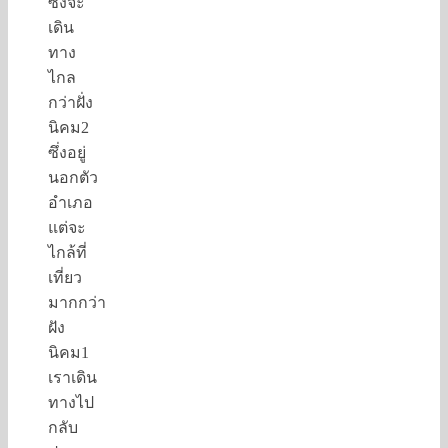
ซึ่งจะ
เดิน
ทาง
ไกล
กว่าฝั่ง
นิคม2
ซึ่งอยู่
นอกตัว
อำเภอ
แต่จะ
ไกล้ที่
เที่ยว
มากกว่า
ฝัง
นิคม1
เราเดิน
ทางไป
กลับ