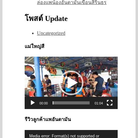
ล่องแพน้องอันดามันเขื่อนสิรินธร
โพสต์ Update
Uncategorized
แม่ใหญ่สี
Video
Player
00:00
01:04
รีวิวลูกค้าแพอันดามัน
Video
Media error: Format(s) not supported or
Player