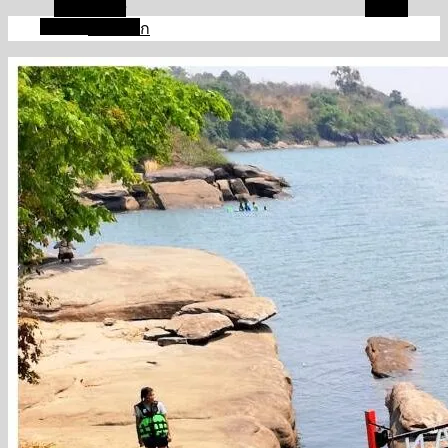
Alt Sidebar
Search
หน้าหลัก
Random Article