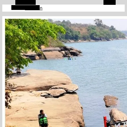
Alt Sidebar
Search
หน้าหลัก
Random Article