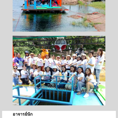
อาจารย์นัก