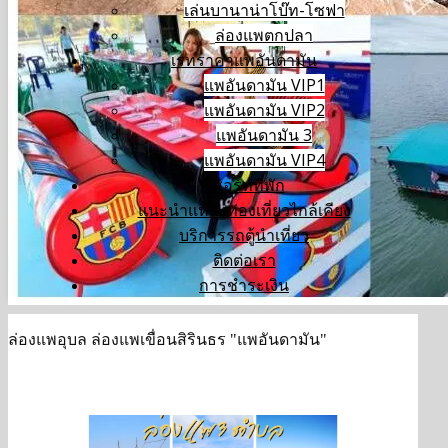
เล่นบานาน่าโบ๊ท-โซฟา
ล่องแพตกปลา
เรทราคาแพอันดามัน
แพอันดามัน VIP1
แพอันดามัน VIP2
แพอันดามัน 3
แพอันดามัน VIP4
รีสอร์ทที่พัก
แนะนำแหล่งท่องเที่ยวไกล้เคียง
บริการรถตู้นำเที่ยว
ติดต่อเรา
การชำระเงิน
ล่องแพอุบล ล่องแพเขื่อนสิรินธร "แพอันดามัน"