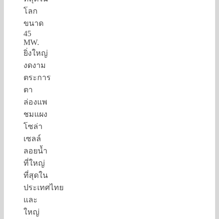
โลก
ขนาด
45
MW.
ยิ่งใหญ่
งดงาม
ตระการ
ตา
ล่องแพ
ชมแผง
โซล่า
เซลล์
ลอยน้ำ
ที่ใหญ่
ที่สุดใน
ประเทศไทย
และ
ใหญ่