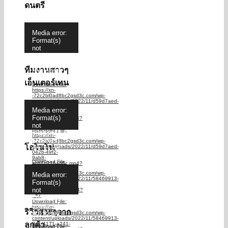
ดนตรี
Video
Media error:
Player
Format(s)
not
supported or
source(s)
ทีมงานสาวๆ
not found
เอ็นเตอร์เทน
Download File:
https://xn-
-72c2bl0ad8bc2gsd3c.com/wp-
content/uploads/2022/11/d59d7aed-
Video
042b-49f2-
Media error:
Player
9ab8-
Format(s)
ac67b216a66c.mp4?
_=6
not
Download File:
supported or
https://xn-
source(s)
-72c2bl0ad8bc2gsd3c.com/wp-
โอโนโน่
content/uploads/2022/11/d59d7aed-
not found
042b-49f2-
9ab8-
Download File:
ac67b216a66c.mp4?
Video
https://xn-
_=6
-72c2bl0ad8bc2gsd3c.com/wp-
Media error:
Player
content/uploads/2022/11/58469913-
Format(s)
ffe1-4171-a241-
not
6969197b591c.mp4?
_=7
supported or
Download File:
source(s)
https://xn-
ริวิวสวยๆจาก
not found
-72c2bl0ad8bc2gsd3c.com/wp-
content/uploads/2022/11/58469913-
ลูกค้า
ffe1-4171-a241-
Download File: