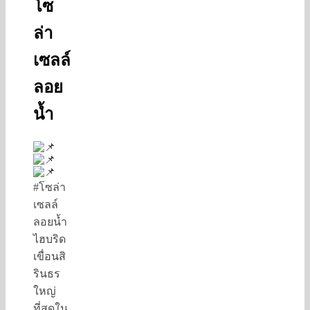
โซ
ล่า
เซลล์
ลอย
น้ำ
#โซล่า
เซลล์
ลอยน้ำ
ไฮบริด
เขื่อนสิ
รินธร
ใหญ่
ที่สุดใน