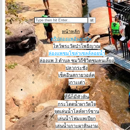
หน้าหลัก
ทริปล่องแพอันดามัน
ไหว้พระวัดป่าโพธิญาณ
ล่องแพชมโซล่าเซลล์ลอยน้ำ
ล่องแพ 3 ตำบล ชมวิถีชิวิตชุมคนเลี้ยง
ปลากระชัง
เช็คอินสกายวอล์ค
เกาะเต่า
จุดเล่นน้ำ
ที่นี่ก็มีหัวหิน
กระโดดน้ำผาวัดใจ
จุดเล่นน้ำโลห์ทาร์ซาน
เล่นน้ำโฟมแพเปียก
เล่นน้ำเกาะผาหินงาม