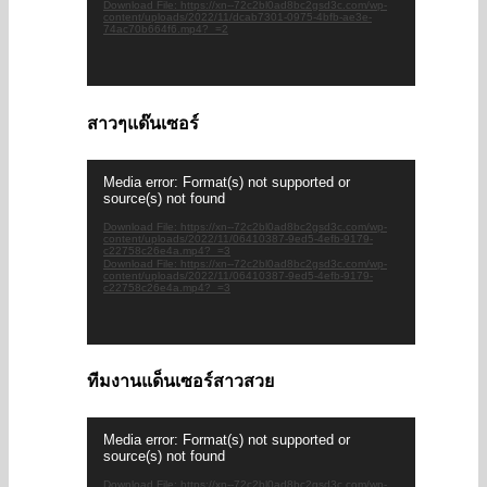
Download File: https://xn--72c2bl0ad8bc2gsd3c.com/wp-
content/uploads/2022/11/dcab7301-0975-4bfb-ae3e-
74ac70b664f6.mp4?_=2
สาวๆแด๊นเซอร์
Video
Media error: Format(s) not supported or
Player
source(s) not found
Download File: https://xn--72c2bl0ad8bc2gsd3c.com/wp-
content/uploads/2022/11/06410387-9ed5-4efb-9179-
c22758c26e4a.mp4?_=3
Download File: https://xn--72c2bl0ad8bc2gsd3c.com/wp-
content/uploads/2022/11/06410387-9ed5-4efb-9179-
c22758c26e4a.mp4?_=3
ทีมงานแด็นเซอร์สาวสวย
Video
Media error: Format(s) not supported or
Player
source(s) not found
Download File: https://xn--72c2bl0ad8bc2gsd3c.com/wp-