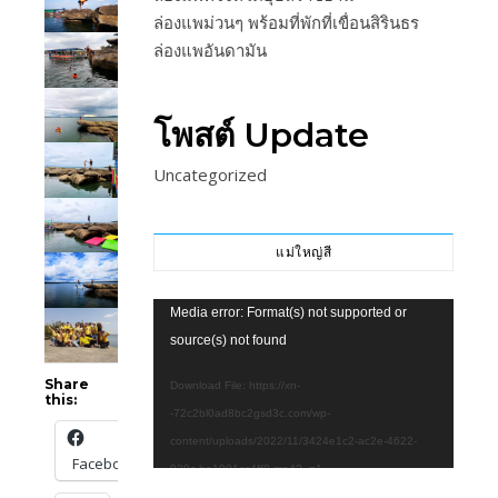
ล่องแพม่วนๆ พร้อมที่พักที่เขื่อนสิรินธร
ล่องแพอันดามัน
โพสต์ Update
Uncategorized
แม่ใหญ่สี
Video
Media error: Format(s) not supported or
Player
source(s) not found
Share
Download File: https://xn-
this:
-72c2bl0ad8bc2gsd3c.com/wp-
content/uploads/2022/11/3424e1c2-ac2e-4622-
Facebook
939c-be1901cc4ff8.mp4?_=1
Download File: https://xn-