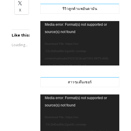
-72c2bl0ad8bc2gsd3c.com/wp-
รีวิวลูกค้าแพอันดามัน
X
content/uploads/2022/11/3424e1c2-ac2e-4622-
939c-be1901cc4ff8.mp4?_=1
Video
Media error: Format(s) not supported or
Player
source(s) not found
Like this:
Download File: https://xn-
Loading...
-72c2bl0ad8bc2gsd3c.com/wp-
content/uploads/2022/11/dcab7301-0975-4bfb-
ae3e-74ac70b664f6.mp4?_=2
Download File: https://xn-
-72c2bl0ad8bc2gsd3c.com/wp-
สาวๆแด๊นเซอร์
content/uploads/2022/11/dcab7301-0975-4bfb-
ae3e-74ac70b664f6.mp4?_=2
Video
Media error: Format(s) not supported or
Player
source(s) not found
Download File: https://xn-
-72c2bl0ad8bc2gsd3c.com/wp-