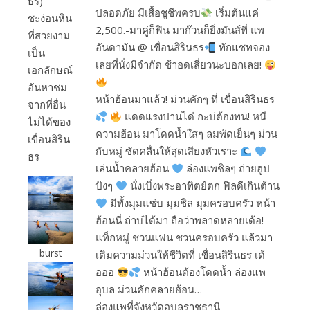
ธร)​
ปลอดภัย มีเสื้อชูชีพครบ
เริ่มต้นแค่
ชะง่อนหิน
2,500.-มาคู่ก็ฟิน มาก๊วนก็ยิ่งมันส์ที่ แพ
ที่สวยงาม
อันดามัน @ เขื่อนสิรินธร
ทักแชทจอง
เป็น
เลยที่นั่งมีจำกัด ช้าอดเสี่ยวนะบอกเลย!
เอกลักษณ์
อันหาชม
หน้าฮ้อนมาแล้ว! ม่วนคักๆ ที่ เขื่อนสิรินธร
จากที่อื่น
แดดแรงปานได๋ กะบ่ต้องทน! หนี
ไม่ได้ของ
ความฮ้อน มาโดดน้ำใสๆ ลมพัดเย็นๆ ม่วน
เขื่อนสิริน
กับหมู่ ซัดคลื่นให้สุดเสียงหัวเราะ
ธร
เล่นน้ำคลายฮ้อน
ล่องแพชิลๆ ถ่ายฮูป
ปังๆ
นั่งเบิ่งพระอาทิตย์ตก ฟีลดีเกินต้าน
มีทั้งมุมแซ่บ มุมชิล มุมครอบครัว หน้า
ฮ้อนนี่ ถ่าบ่ได้มา ถือว่าพลาดหลายเด้อ!
แท็กหมู่ ชวนแฟน ชวนครอบครัว แล้วมา
burst
เติมความม่วนให้ชีวิตที่ เขื่อนสิรินธร เด้
อออ
หน้าฮ้อนต้องโดดน้ำ ล่องแพ
อุบล ม่วนคักคลายฮ้อน…
ล่องแพที่จังหวัดอุบลราชธานี