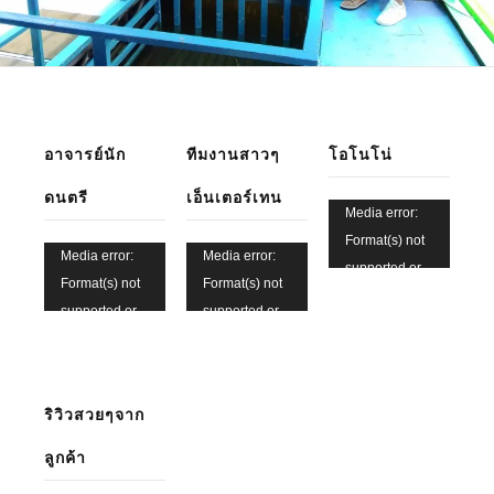
อาจารย์นัก
ทีมงานสาวๆ
โอโนโน่
ดนตรี
เอ็นเตอร์เทน
Video
Media error:
Player
Format(s) not
Video
Video
Media error:
Media error:
supported or
Player
Player
Format(s) not
Format(s) not
source(s) not
supported or
supported or
found
source(s) not
source(s) not
found
found
Download File:
https://xn-
Download File:
Download File:
ริวิวสวยๆจาก
-72c2bl0ad8bc2gsd3c.com/w
https://xn-
https://xn-
content/uploads/2022/11/6fe
ลูกค้า
-72c2bl0ad8bc2gsd3c.com/wp-
-72c2bl0ad8bc2gsd3c.com/wp-
ba64-4a35-
content/uploads/2022/11/d59d7aed-
content/uploads/2022/11/58469913-