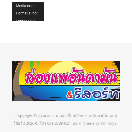
b2be-
Video
Media error:
042b-49f2-9ab8-
ffe1-4171-a241-
1085af3027be.mp4?
Player
Format(s) not
ac67b216a66c.mp4?
6969197b591c.mp4?
_=8
supported or
_=6
_=7
Download File:
source(s) not
Download File:
Download File:
https://xn-
found
https://xn-
https://xn-
-72c2bl0ad8bc2gsd3c.com/w
-72c2bl0ad8bc2gsd3c.com/wp-
-72c2bl0ad8bc2gsd3c.com/wp-
content/uploads/2022/11/6fe
Download File:
content/uploads/2022/11/d59d7aed-
content/uploads/2022/11/58469913-
ba64-4a35-
https://xn-
042b-49f2-9ab8-
ffe1-4171-a241-
b2be-
-72c2bl0ad8bc2gsd3c.com/wp-
ac67b216a66c.mp4?
6969197b591c.mp4?
1085af3027be.mp4?
content/uploads/2022/11/fd31b489-
_=6
_=7
_=8
a115-47b3-967b-
d24871ddf1f2.mp4?
_=9
Download File:
https://xn-
-72c2bl0ad8bc2gsd3c.com/wp-
Copyright © 2024 ล่องแพอุบล เขื่อนสิรินธร แพอันดามันแอนด์
content/uploads/2022/11/fd31b489-
รีสอร์ท 2026 © โทร.091-8289462 |
Bard Theme by
WP Royal
.
a115-47b3-967b-