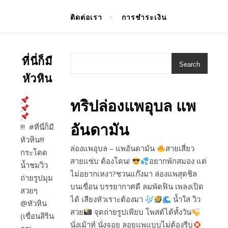
ติดต่อเรา
การชำระเงิน
ที่นี่ก็มี
Search
หัวหิน
ทริปล่องแพอุบล แพ
อันดามัน
!!! #ที่นี่ก็มี
หัวหิน!!!
ล่องแพอุบล – แพอันดามัน
สายเสี่ยว
กระโดด
สายแซ่บ ต้องโดน!
อยากพักสมอง แต่
น้ำชมวิว
ไม่อยากเหงา?ชวนแก๊งมา ล่องแพสุดชิล
ถ่ายรูปมุม
บนเขื่อน บรรยากาศดี ลมพัดฟิน เพลงเปิด
สวยๆ
ได้ เสียงหัวเราะต้องมา
น้ำใส วิว
@หัวหิน
สวย
จุดถ่ายรูปเพียบ โพสต์ได้ทั้งวัน
(เขื่อนสิริน
นั่งเม้าท์ นั่งจอย ลอยแพแบบไม่ต้องรีบ