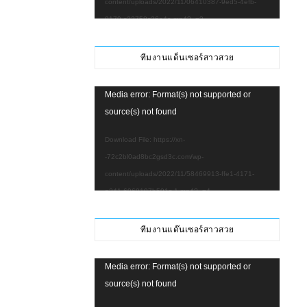
content/uploads/2022/11/06410387-9ed5-4efb-
9179-c22758c26e4a.mp4?_=3
Download File: https://xn-
-72c2bl0ad8bc2gsd3c.com/wp-
ทีมงานแด็นเซอร์สาวสวย
content/uploads/2022/11/06410387-9ed5-4efb-
9179-c22758c26e4a.mp4?_=3
Video
Media error: Format(s) not supported or
Player
source(s) not found
Download File: https://xn-
-72c2bl0ad8bc2gsd3c.com/wp-
content/uploads/2022/11/58469913-ffe1-4171-
a241-6969197b591c-1.mp4?_=4
Download File: https://xn-
-72c2bl0ad8bc2gsd3c.com/wp-
ทีมงานแด๊นเซอร์สาวสวย
content/uploads/2022/11/58469913-ffe1-4171-
a241-6969197b591c-1.mp4?_=4
Video
Media error: Format(s) not supported or
Player
source(s) not found