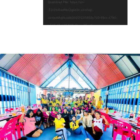
Download File: https://xn-
-72c2bl0ad8bc2gsd3c.com/wp-
content/uploads/2022/11/5833c710-69cc-4790-
b138-47eb75760f49.mp4?_=5
Download File: https://xn-
-72c2bl0ad8bc2gsd3c.com/wp-
content/uploads/2022/11/5833c710-69cc-4790-
b138-47eb75760f49.mp4?_=5